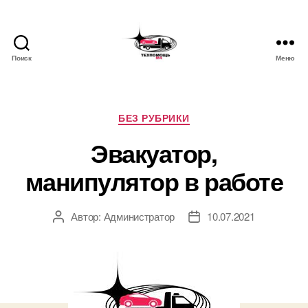
Поиск
Меню
Техпомощь
М4
/
Эвакуатор
Рубрики
БЕЗ РУБРИКИ
320
Эвакуатор,
км
М4
манипулятор в работе
Автор:
Администратор
10.07.2021
Автор
Дата
записи
записи