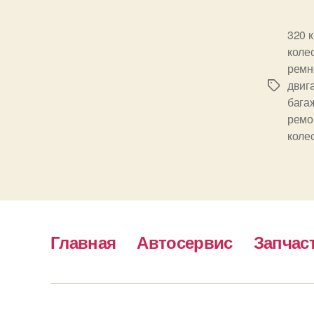
320 
коле
ремн
двиг
Метки
бага
ремо
коле
Главная
Автосервис
Запчас