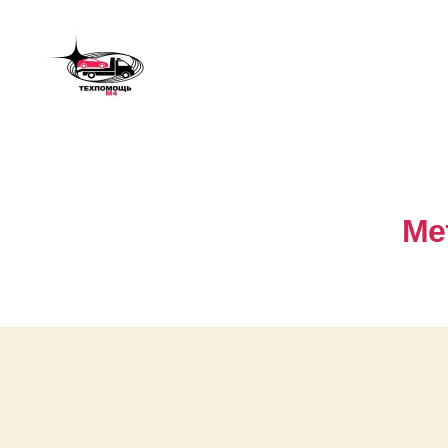
Техпомощь
М4
/
Эвакуатор
320
Ме
км
М4