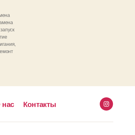
мена
амена
,
запуск
тие
игания
,
емонт
 нас
Контакты
Instagram