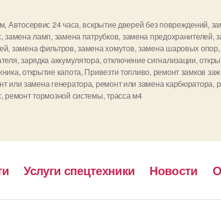
км
,
Автосервис 24 часа
,
вскрытие дверей без повреждений
,
за
с
,
замена ламп
,
замена патрубков
,
замена предохранителей
,
з
ей
,
замена фильтров
,
замена хомутов
,
замена шаровых опор
ателя
,
зарядка аккумулятора
,
отключение сигнализации
,
откры
жника
,
открытие капота
,
Привезти топливо
,
ремонт замков заж
нт или замена генератора
,
ремонт или замена карбюратора
,
р
с
,
ремонт тормозной системы
,
трасса м4
ти
Услуги спецтехники
Новости
О