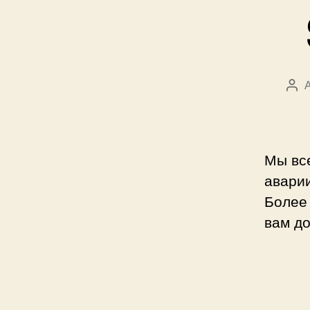
Авт
зап
Мы все
авари
Более 
вам до