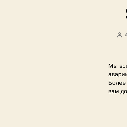
Авт
зап
Мы все
авари
Более 
вам до