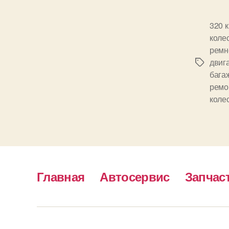
320 
коле
ремн
двиг
Метки
бага
ремо
коле
Главная
Автосервис
Запчас