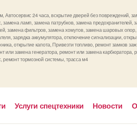
км
,
Автосервис 24 часа
,
вскрытие дверей без повреждений
,
за
с
,
замена ламп
,
замена патрубков
,
замена предохранителей
,
з
ей
,
замена фильтров
,
замена хомутов
,
замена шаровых опор
ателя
,
зарядка аккумулятора
,
отключение сигнализации
,
откры
жника
,
открытие капота
,
Привезти топливо
,
ремонт замков заж
нт или замена генератора
,
ремонт или замена карбюратора
,
р
с
,
ремонт тормозной системы
,
трасса м4
ти
Услуги спецтехники
Новости
О