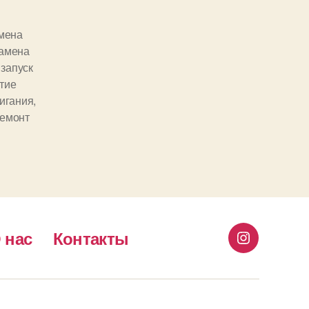
мена
амена
,
запуск
тие
игания
,
емонт
 нас
Контакты
Instagram