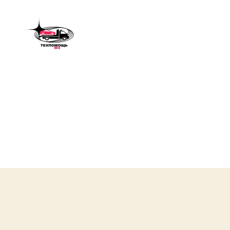
Техпомощь
М4
/
Эвакуатор
320
км
М4