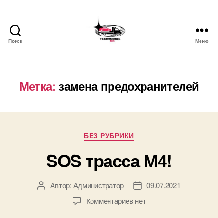
Поиск
Меню
Техпомощь
М4
/
Эвакуатор
Метка:
замена предохранителей
320
км
М4
Рубрики
БЕЗ РУБРИКИ
SOS трасса М4!
Автор:
Администратор
09.07.2021
Автор
Дата
записи
записи
к
Комментариев
нет
записи